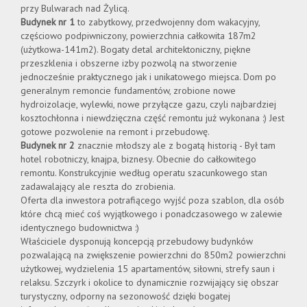
przy Bulwarach nad Żylicą.
Budynek nr 1
to zabytkowy, przedwojenny dom wakacyjny,
Kontakt
częściowo podpiwniczony, powierzchnia całkowita 187m2
(użytkowa-141m2). Bogaty detal architektoniczny, piękne
przeszklenia i obszerne izby pozwolą na stworzenie
jednocześnie praktycznego jak i unikatowego miejsca. Dom po
generalnym remoncie fundamentów, zrobione nowe
hydroizolacje, wylewki, nowe przyłącze gazu, czyli najbardziej
kosztochłonna i niewdzięczna część remontu już wykonana :) Jest
gotowe pozwolenie na remont i przebudowę.
Budynek nr 2
znacznie młodszy ale z bogatą historią - Był tam
hotel robotniczy, knajpa, biznesy. Obecnie do całkowitego
remontu. Konstrukcyjnie według operatu szacunkowego stan
zadawalający ale reszta do zrobienia.
Oferta dla inwestora potrafiącego wyjść poza szablon, dla osób
które chcą mieć coś wyjątkowego i ponadczasowego w zalewie
identycznego budownictwa :)
Właściciele dysponują koncepcją przebudowy budynków
pozwalającą na zwiększenie powierzchni do 850m2 powierzchni
użytkowej, wydzielenia 15 apartamentów, siłowni, strefy saun i
relaksu. Szczyrk i okolice to dynamicznie rozwijający się obszar
turystyczny, odporny na sezonowość dzięki bogatej