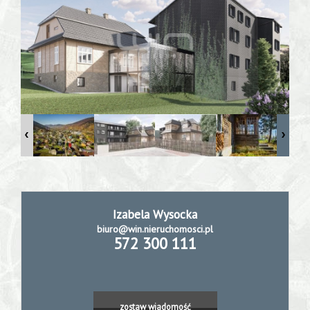
extra
Home
staging
Profesjona
Izabela Wysocka
sesja
biuro@win.nieruchomosci.pl
572 300 111
fotografic
zostaw wiadomość