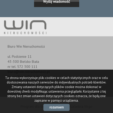
Biuro Win Nieruchomości
ul. Podcienie 11
43-300 Bielsko Biała
nr tel. 572 300 111
biuro@win.nieruchomosci.pl
iwysocka.win@gmail.com
Ta strona wykorzystuje pliki cookies w celach statystycznych oraz w celu
dostosowania naszych serwisów do indywidualnych potrzeb klientów.
Zmiany ustawień dotyczących plików cookie można dokonać w
dowolnej chwili modyfikując ustawienia przeglądarki. Korzystanie z tej
strony bez zmian ustawień dotyczących cookies oznacza, że będą one
zapisane w pamięci urządzenia.
Program dla biur nieruchomości
Galactica Virgo
rozumiem