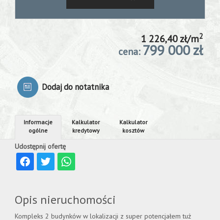
Konsultacj
ze
2
1 226,40 zł/m
799 000 zł
cena:
specjalist
Dodaj do notatnika
Moje
Informacje
Kalkulator
Kalkulator
ogólne
kredytowy
kosztów
ulubione
Udostępnij ofertę
Kalkulator
Opis nieruchomości
Kredyty
Kompleks 2 budynków w lokalizacji z super potencjałem tuż