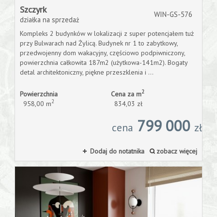
Szczyrk
WIN-GS-576
działka na sprzedaż
Kontakt
Kompleks 2 budynków w lokalizacji z super potencjałem tuż
przy Bulwarach nad Żylicą. Budynek nr 1 to zabytkowy,
przedwojenny dom wakacyjny, częściowo podpiwniczony,
powierzchnia całkowita 187m2 (użytkowa-141m2). Bogaty
detal architektoniczny, piękne przeszklenia i ...
2
Powierzchnia
Cena za m
2
958,00 m
834,03 zł
799 000
cena
zł
Dodaj do notatnika
zobacz więcej