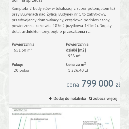
dom na sprzedaż
Kompleks 2 budynków w lokalizacji z super potencjałem tuż
przy Bulwarach nad Żylicą. Budynek nr 1 to zabytkowy,
przedwojenny dom wakacyjny, częściowo podpiwniczony,
powierzchnia całkowita 187m2 (użytkowa-141m2). Bogaty
detal architektoniczny, piękne przeszklenia i ...
Powierzchnia
Powierzchnia
2
651,50 m
działki [m2]
958 m²
2
Pokoje
Cena za m
20 pokoi
1 226,40 zł
799 000
cena
zł
Dodaj do notatnika
zobacz więcej