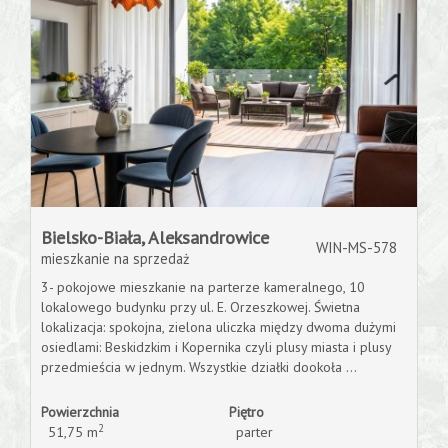
extra
Home
staging
Bielsko-Biała,
Aleksandrowice
Profesjona
WIN-MS-578
mieszkanie na sprzedaż
3- pokojowe mieszkanie na parterze kameralnego, 10
lokalowego budynku przy ul. E. Orzeszkowej. Świetna
sesja
lokalizacja: spokojna, zielona uliczka między dwoma dużymi
osiedlami: Beskidzkim i Kopernika czyli plusy miasta i plusy
przedmieścia w jednym. Wszystkie działki dookoła ...
fotografic
Powierzchnia
Piętro
2
51,75 m
parter