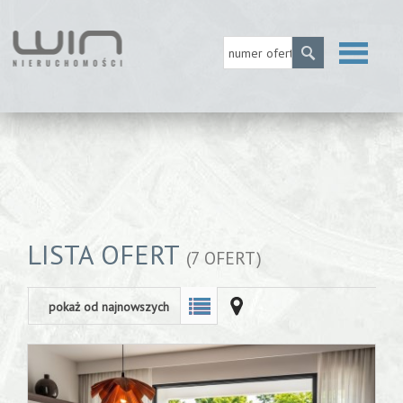
Strona
główna
O firmie
LISTA OFERT
(7 OFERT)
MLS
pokaż od najnowszych
Usługi