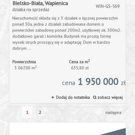
Bielsko-Biała,
Wapienica
WIN-GS-569
działka na sprzedaż
Nieruchomość składa się z 3 działek o łącznej powierzchni
ponad 30a, jedna z działek zabudowana domem o
powierzchni zabudowy ponad 200m2, użytkowej ok. 300m2.
dodatkowo garaż i komórka. Budynek ma prostą formę
wysoki strych proszący się o adaptację. Dom w bardzo
dobrym ...
2
Powierzchnia
Cena za m
2
3 067,00 m
635,80 zł
1 950 000
cena
zł
Dodaj do notatnika
zobacz więcej
1
2
następna