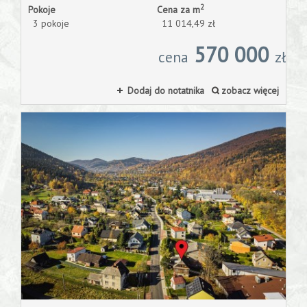
Konsultacj
2
Pokoje
Cena za m
3 pokoje
11 014,49 zł
570 000
ze
cena
zł
Dodaj do notatnika
zobacz więcej
specjalist
Moje
ulubione
Kalkulator
Kredyty