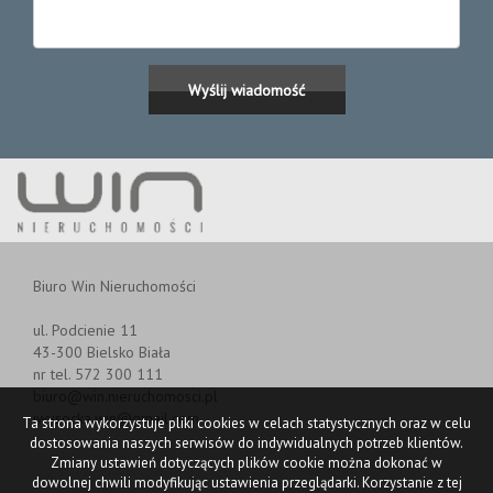
Biuro Win Nieruchomości
ul. Podcienie 11
43-300 Bielsko Biała
nr tel. 572 300 111
biuro@win.nieruchomosci.pl
iwysocka.win@gmail.com
Ta strona wykorzystuje pliki cookies w celach statystycznych oraz w celu
dostosowania naszych serwisów do indywidualnych potrzeb klientów.
Zmiany ustawień dotyczących plików cookie można dokonać w
dowolnej chwili modyfikując ustawienia przeglądarki. Korzystanie z tej