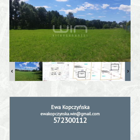
extra
Home
staging
Profesjona
sesja
Ewa Kopczyńska
ewakopczynska.win@gmail.com
572300112
fotografic