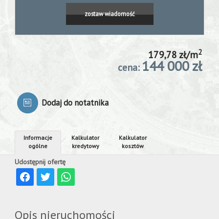
Konsultacj
zostaw wiadomość
ze
2
179,78 zł/m
144 000 zł
cena:
specjalist
Dodaj do notatnika
Moje
Informacje
Kalkulator
Kalkulator
ulubione
ogólne
kredytowy
kosztów
Udostępnij ofertę
Kalkulator
Kredyty
Opis nieruchomości