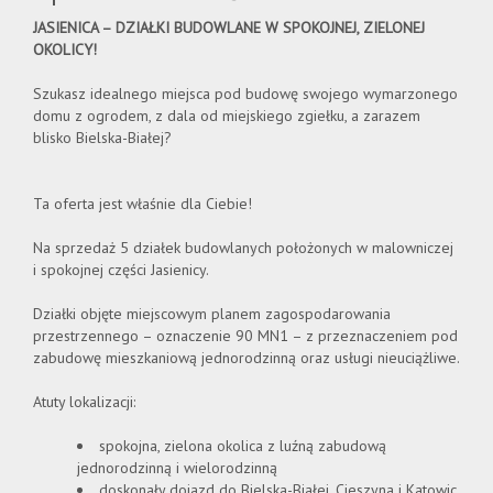
JASIENICA – DZIAŁKI BUDOWLANE W SPOKOJNEJ, ZIELONEJ
OKOLICY!
Kontakt
Szukasz idealnego miejsca pod budowę swojego wymarzonego
domu z ogrodem, z dala od miejskiego zgiełku, a zarazem
blisko Bielska-Białej?
Ta oferta jest właśnie dla Ciebie!
Na sprzedaż 5 działek budowlanych położonych w malowniczej
i spokojnej części Jasienicy.
Działki objęte miejscowym planem zagospodarowania
przestrzennego – oznaczenie 90 MN1 – z przeznaczeniem pod
zabudowę mieszkaniową jednorodzinną oraz usługi nieuciążliwe.
Atuty lokalizacji:
spokojna, zielona okolica z luźną zabudową
jednorodzinną i wielorodzinną
doskonały dojazd do Bielska-Białej, Cieszyna i Katowic