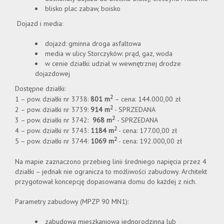
blisko plac zabaw, boisko
Dojazd i media:
dojazd: gminna droga asfaltowa
media w ulicy Storczyków: prąd, gaz, woda
w cenie działki: udział w wewnętrznej drodze
dojazdowej
Dostępne działki:
2
1 – pow. działki nr 3738:
801 m
– cena: 144.000,00 zł
2
2 – pow. działki nr 3739:
914 m
- SPRZEDANA
2
3 – pow. działki nr 3742:
968 m
- SPRZEDANA
2
4 – pow. działki nr 3743:
1184 m
- cena: 177.00,00 zł
2
5 – pow. działki nr 3744:
1069 m
- cena: 192.000,00 zł
Na mapie zaznaczono przebieg linii średniego napięcia przez 4
działki – jednak nie ogranicza to możliwości zabudowy. Architekt
przygotował koncepcję dopasowania domu do każdej z nich.
Parametry zabudowy (MPZP 90 MN1):
zabudowa mieszkaniowa jednorodzinna lub