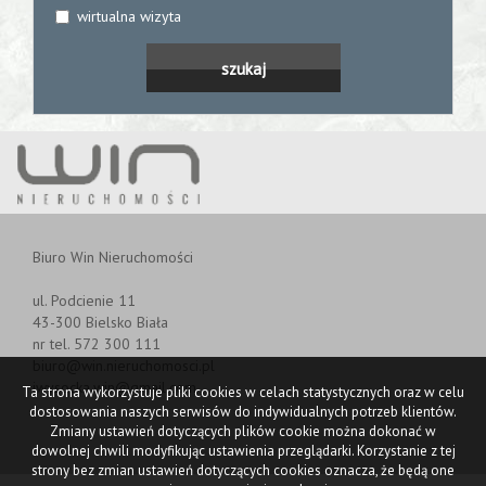
wirtualna wizyta
Biuro Win Nieruchomości
ul. Podcienie 11
43-300 Bielsko Biała
nr tel. 572 300 111
biuro@win.nieruchomosci.pl
iwysocka.win@gmail.com
Ta strona wykorzystuje pliki cookies w celach statystycznych oraz w celu
dostosowania naszych serwisów do indywidualnych potrzeb klientów.
Zmiany ustawień dotyczących plików cookie można dokonać w
dowolnej chwili modyfikując ustawienia przeglądarki. Korzystanie z tej
strony bez zmian ustawień dotyczących cookies oznacza, że będą one