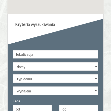
Konsultacj
ze
Kryteria wyszukiwania
specjalist
Moje
ulubione
Kalkulator
Cena
Kredyty