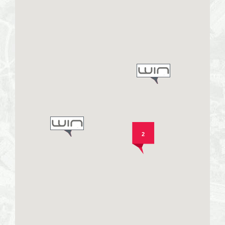
extra
Home
staging
Profesjona
2
sesja
fotografic