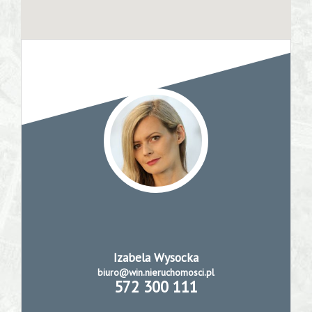
Konsultacj
ze
specjalist
Moje
ulubione
Kalkulator
Izabela Wysocka
biuro@win.nieruchomosci.pl
572 300 111
Kredyty