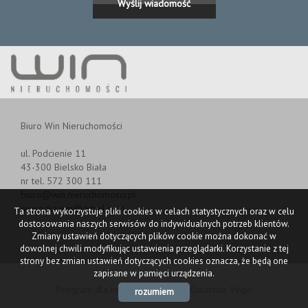
Biuro Win Nieruchomości
ul. Podcienie 11
43-300 Bielsko Biała
nr tel. 572 300 111
biuro@win.nieruchomosci.pl
iwysocka.win@gmail.com
Ta strona wykorzystuje pliki cookies w celach statystycznych oraz w celu
dostosowania naszych serwisów do indywidualnych potrzeb klientów.
Zmiany ustawień dotyczących plików cookie można dokonać w
dowolnej chwili modyfikując ustawienia przeglądarki. Korzystanie z tej
strony bez zmian ustawień dotyczących cookies oznacza, że będą one
zapisane w pamięci urządzenia.
Program dla biur nieruchomości
Galactica Virgo
rozumiem