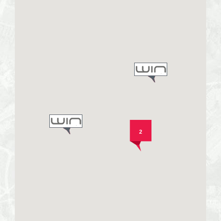
extra
Home
staging
Profesjona
2
sesja
fotografic