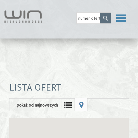
Strona
główna
O firmie
LISTA OFERT
MLS
pokaż od najnowszych
Usługi